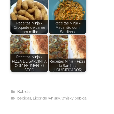
Receitas Ninja -
Receitas Ninja -
Croquete de carne
Macarrão com
com milho
Sardinha
Receitas Ninja -
PIZZA DE SARDINHA
Receitas Ninja - Pizza
COM FERMENTO
de Sardinha
SECO
(LIQUIDIFICADOR)
Bebidas
bebidas
,
Licor de whisky
,
whisky bebida