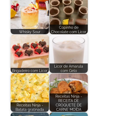
Copinho de
Whisky Sour
Chocolate com Licor
Licor de Amarula
Brigadeiro com Licor
com Gelo
Receitas Ninja -
RECEITA DE
Receitas Ninja -
CROQUETE DE
Batata gratinada
CARNE MOÍDA