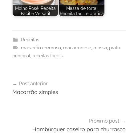
Molho Rosé: Receita
Massa de torta:
Fácil e Versátil
Receita fácil e prática
Receitas
macarrão cremoso
,
macarronese
,
massa
,
prato
principal
,
receitas fáceis
Navegação
Post anterior
de
Macarrão simples
Post
Próximo post
Hambúrguer caseiro para churrasco