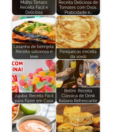
Molho Tártaro:
Receita Deliciosa de
Receita Fácil e
Tomates com Ovos:
Deliciosa
Praticidade e…
Lasanha de berinjela:
Receita saborosa e
Panquecas (receita
leve
da vovó)
Bellini: Receita
Jujuba: Receita Fácil
Clássica de Drink
para Fazer em Casa
Italiano Refrescante