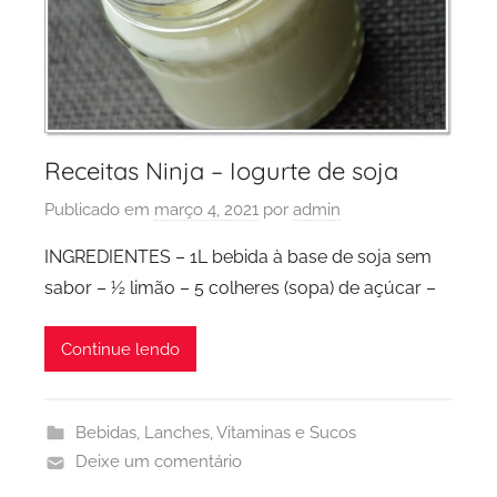
Receitas Ninja – Iogurte de soja
Publicado em
março 4, 2021
por
admin
INGREDIENTES – 1L bebida à base de soja sem
sabor – ½ limão – 5 colheres (sopa) de açúcar –
Continue lendo
Bebidas
,
Lanches
,
Vitaminas e Sucos
Deixe um comentário