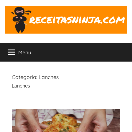
Pular
para
o
conteúdo
Receitas
O
Ninja
Menu
ninja
na
Cozinha
Categoria:
Lanches
Lanches