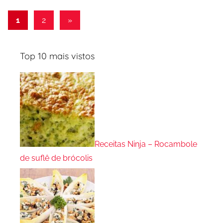
Paginação
Post
1
2
»
seguinte
de
posts
Top 10 mais vistos
Receitas Ninja – Rocambole
de suflê de brócolis