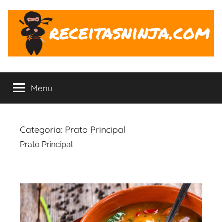
Pular
para
o
conteúdo
Receitas
O
Ninja
Menu
ninja
na
Cozinha
Categoria:
Prato Principal
Prato Principal