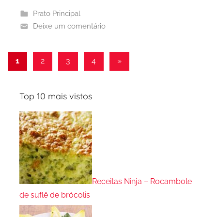
Prato Principal
Deixe um comentário
Paginação
Post
1
2
3
4
»
seguinte
de
posts
Top 10 mais vistos
Receitas Ninja – Rocambole
de suflê de brócolis