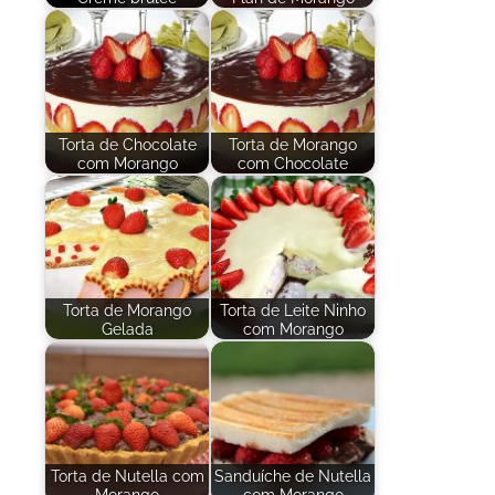
Torta de Chocolate
Torta de Morango
com Morango
com Chocolate
Torta de Morango
Torta de Leite Ninho
Gelada
com Morango
Torta de Nutella com
Sanduíche de Nutella
Morango
com Morango