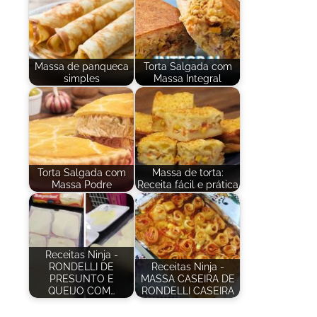
Massa de panqueca
Torta Salgada com
simples
Massa Integral
Torta Salgada com
Massa de torta:
Massa Podre
Receita fácil e prática
Receitas Ninja -
RONDELLI DE
Receitas Ninja -
PRESUNTO E
MASSA CASEIRA DE
QUEIJO COM…
RONDELLI CASEIRA