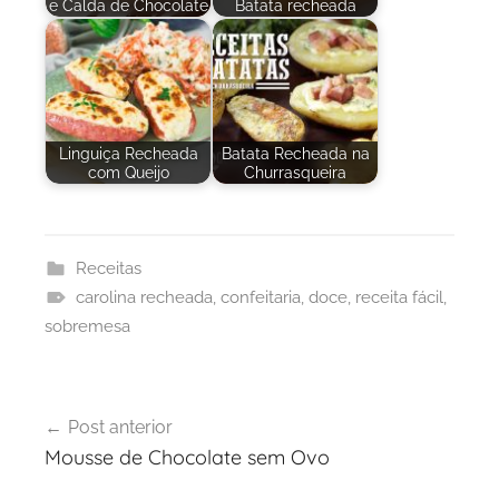
e Calda de Chocolate
Batata recheada
Linguiça Recheada
Batata Recheada na
com Queijo
Churrasqueira
Receitas
carolina recheada
,
confeitaria
,
doce
,
receita fácil
,
sobremesa
Navegação
Post anterior
de
Mousse de Chocolate sem Ovo
Post