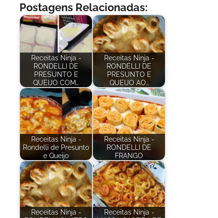
Postagens Relacionadas:
Receitas Ninja -
Receitas Ninja -
RONDELLI DE
RONDELLI DE
PRESUNTO E
PRESUNTO E
QUEIJO COM…
QUEIJO AO…
Receitas Ninja -
Receitas Ninja -
Rondelli de Presunto
RONDELLI DE
e Queijo
FRANGO
Receitas Ninja -
Receitas Ninja -