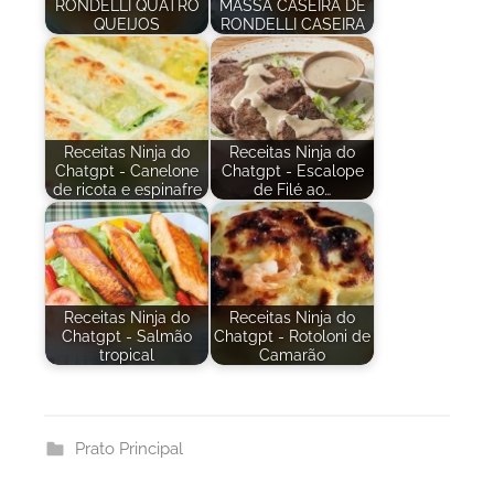
RONDELLI QUATRO
MASSA CASEIRA DE
QUEIJOS
RONDELLI CASEIRA
Receitas Ninja do
Receitas Ninja do
Chatgpt - Canelone
Chatgpt - Escalope
de ricota e espinafre
de Filé ao…
Receitas Ninja do
Receitas Ninja do
Chatgpt - Salmão
Chatgpt - Rotoloni de
tropical
Camarão
Prato Principal