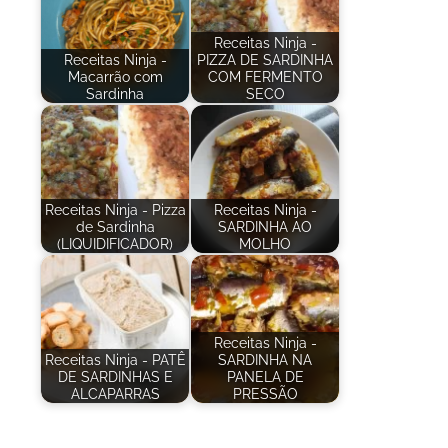
Receitas Ninja -
Receitas Ninja -
PIZZA DE SARDINHA
Macarrão com
COM FERMENTO
Sardinha
SECO
Receitas Ninja - Pizza
Receitas Ninja -
de Sardinha
SARDINHA AO
(LIQUIDIFICADOR)
MOLHO
Receitas Ninja -
Receitas Ninja - PATÊ
SARDINHA NA
DE SARDINHAS E
PANELA DE
ALCAPARRAS
PRESSÃO