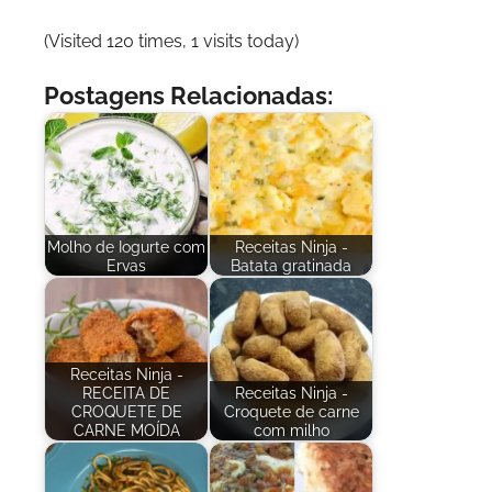
(Visited 120 times, 1 visits today)
Postagens Relacionadas:
Molho de Iogurte com
Receitas Ninja -
Ervas
Batata gratinada
Receitas Ninja -
RECEITA DE
Receitas Ninja -
CROQUETE DE
Croquete de carne
CARNE MOÍDA
com milho