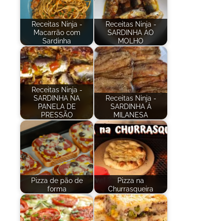
Receitas Ninja -
Receitas Ninja -
Macarrão com
SARDINHA AO
Sardinha
MOLHO
Receitas Ninja -
SARDINHA NA
Receitas Ninja -
PANELA DE
SARDINHA À
PRESSÃO
MILANESA
Pizza de pão de
Pizza na
forma
Churrasqueira