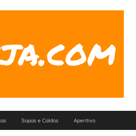
as
Sopas e Caldos
Aperitivo