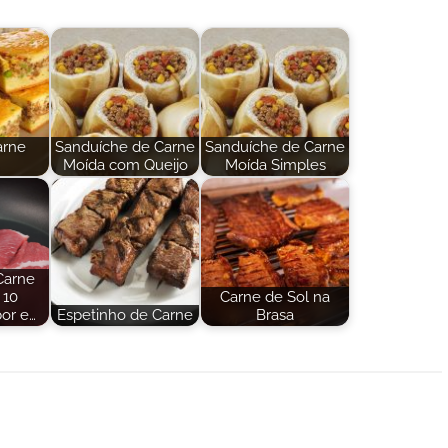
arne
Sanduíche de Carne
Sanduíche de Carne
Moída com Queijo
Moída Simples
Carne
 10
Carne de Sol na
bor e…
Espetinho de Carne
Brasa