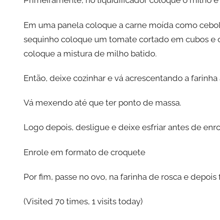
Primeiramente, no liquidificador coloque o milho e o
Em uma panela coloque a carne moída como cebola
sequinho coloque um tomate cortado em cubos e o 
coloque a mistura de milho batido.
Então, deixe cozinhar e vá acrescentando a farinha
Vá mexendo até que ter ponto de massa.
Logo depois, desligue e deixe esfriar antes de enrol
Enrole em formato de croquete
Por fim, passe no ovo, na farinha de rosca e depois
(Visited 70 times, 1 visits today)