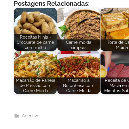
Postagens Relacionadas:
Receitas Ninja -
Croquete de carne
Carne moída
Torta de C
com milho
simples
Moída
Macarrão de Panela
Macarrão à
Receita de 
de Pressão com
Bolonhesa com
Macia em
Carne Moída
Carne Moída
Minutos: Sa
Aperitivo