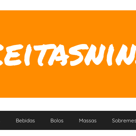
s
Bebidas
Bolos
Massas
Sobremes