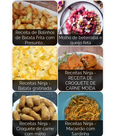
Receita de Bolinhos
de Batata Frita com
Molho de beterraba e
Presunto:…
queijo feta
Receitas Ninja -
RECEITA DE
Receitas Ninja -
CROQUETE DE
Batata gratinada
CARNE MOÍDA
Receitas Ninja -
Receitas Ninja -
Croquete de carne
Macarrão com
com milho
Sardinha