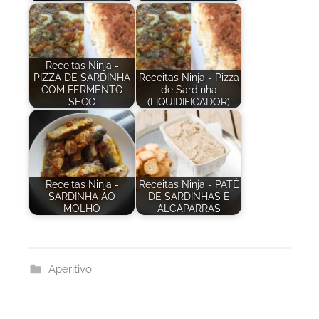
Receitas Ninja -
PIZZA DE SARDINHA
Receitas Ninja - Pizza
COM FERMENTO
de Sardinha
SECO
(LIQUIDIFICADOR)
Receitas Ninja -
Receitas Ninja - PATÊ
SARDINHA AO
DE SARDINHAS E
MOLHO
ALCAPARRAS
Aperitivo