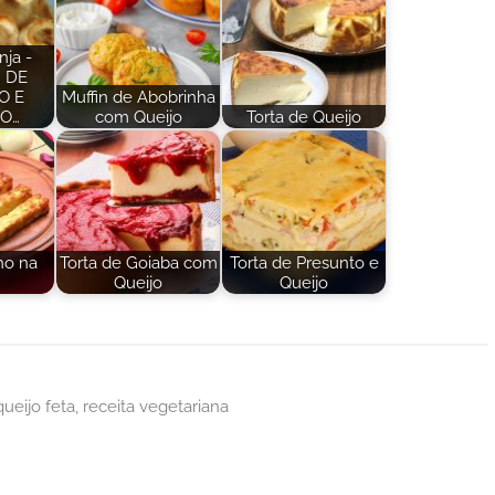
nja -
 DE
O E
Muffin de Abobrinha
AO…
com Queijo
Torta de Queijo
ho na
Torta de Goiaba com
Torta de Presunto e
Queijo
Queijo
queijo feta
,
receita vegetariana