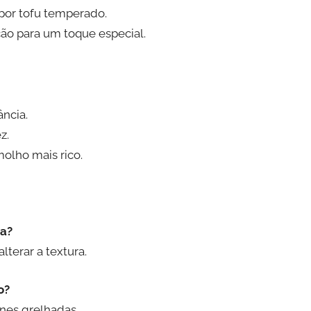
 por tofu temperado.
cão para um toque especial.
ncia.
z.
molho mais rico.
ta?
terar a textura.
o?
nes grelhadas.