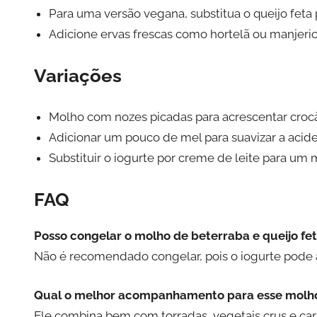
Para uma versão vegana, substitua o queijo feta
Adicione ervas frescas como hortelã ou manjeri
Variações
Molho com nozes picadas para acrescentar crocâ
Adicionar um pouco de mel para suavizar a acide
Substituir o iogurte por creme de leite para um 
FAQ
Posso congelar o molho de beterraba e queijo fe
Não é recomendado congelar, pois o iogurte pode al
Qual o melhor acompanhamento para esse molh
Ele combina bem com torradas, vegetais crus e car