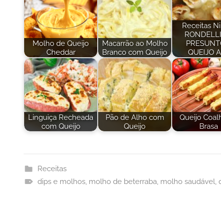
Receitas Ni
RONDELLI
Molho de Queijo
Macarrão ao Molho
PRESUNT
Cheddar
Branco com Queijo
QUEIJO 
Linguiça Recheada
Pão de Alho com
Queijo Coal
com Queijo
Queijo
Brasa
Receitas
dips e molhos
,
molho de beterraba
,
molho saudável
,
Navegação