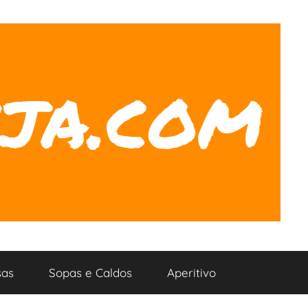
as
Sopas e Caldos
Aperitivo