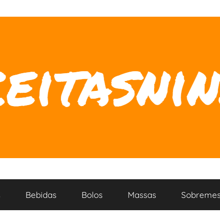
s
Bebidas
Bolos
Massas
Sobremes