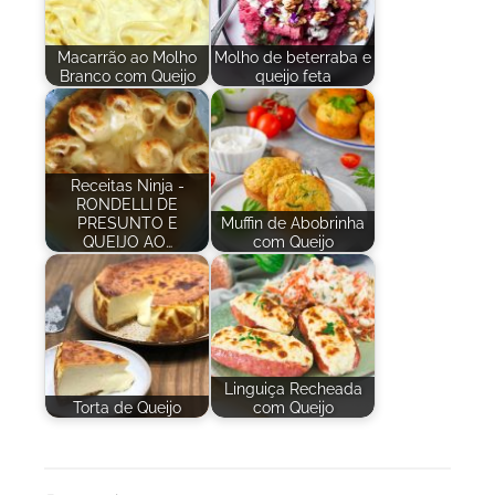
Macarrão ao Molho
Molho de beterraba e
Branco com Queijo
queijo feta
Receitas Ninja -
RONDELLI DE
PRESUNTO E
Muffin de Abobrinha
QUEIJO AO…
com Queijo
Linguiça Recheada
Torta de Queijo
com Queijo