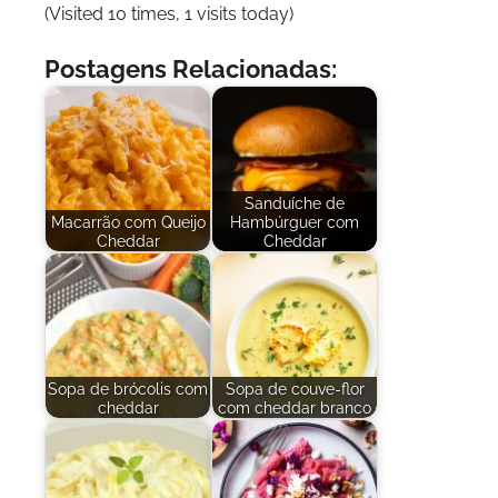
(Visited 10 times, 1 visits today)
Postagens Relacionadas:
Sanduíche de
Macarrão com Queijo
Hambúrguer com
Cheddar
Cheddar
Sopa de brócolis com
Sopa de couve-flor
cheddar
com cheddar branco