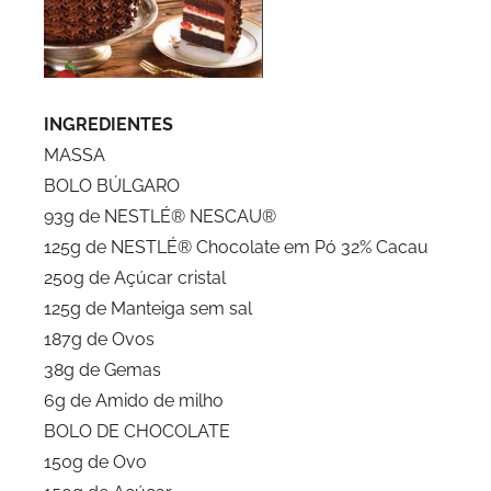
INGREDIENTES
MASSA
BOLO BÚLGARO
93g de NESTLÉ® NESCAU®
125g de NESTLÉ® Chocolate em Pó 32% Cacau
250g de Açúcar cristal
125g de Manteiga sem sal
187g de Ovos
38g de Gemas
6g de Amido de milho
BOLO DE CHOCOLATE
150g de Ovo