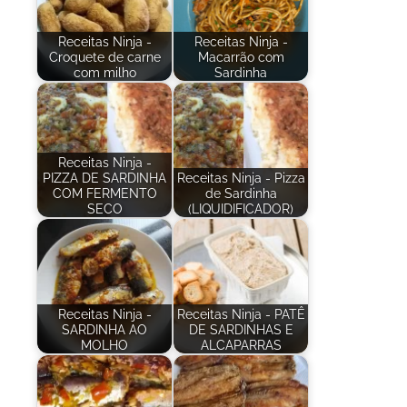
Receitas Ninja -
Receitas Ninja -
Croquete de carne
Macarrão com
com milho
Sardinha
Receitas Ninja -
PIZZA DE SARDINHA
Receitas Ninja - Pizza
COM FERMENTO
de Sardinha
SECO
(LIQUIDIFICADOR)
Receitas Ninja -
Receitas Ninja - PATÊ
SARDINHA AO
DE SARDINHAS E
MOLHO
ALCAPARRAS