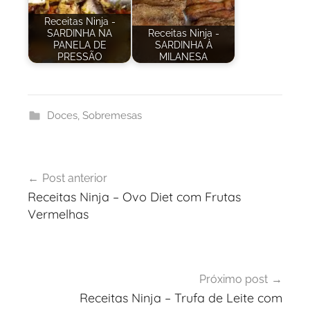
Receitas Ninja -
SARDINHA NA
Receitas Ninja -
PANELA DE
SARDINHA À
PRESSÃO
MILANESA
Doces
,
Sobremesas
Navegação
Post anterior
de
Receitas Ninja – Ovo Diet com Frutas
Post
Vermelhas
Próximo post
Receitas Ninja – Trufa de Leite com