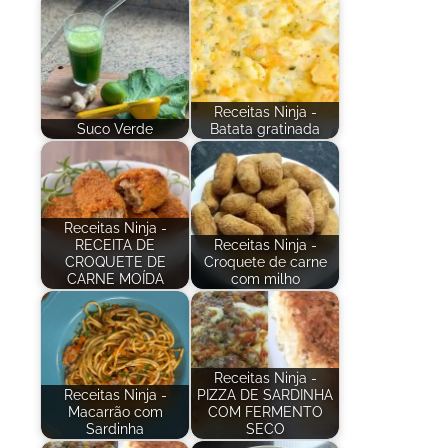
Receitas Ninja -
Suco Verde
Batata gratinada
Receitas Ninja -
RECEITA DE
Receitas Ninja -
CROQUETE DE
Croquete de carne
CARNE MOÍDA
com milho
Receitas Ninja -
Receitas Ninja -
PIZZA DE SARDINHA
Macarrão com
COM FERMENTO
Sardinha
SECO