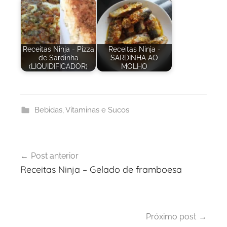
Receitas Ninja - Pizza
Receitas Ninja -
de Sardinha
SARDINHA AO
(LIQUIDIFICADOR)
MOLHO
Bebidas
,
Vitaminas e Sucos
Navegação
Post anterior
de
Receitas Ninja – Gelado de framboesa
Post
Próximo post