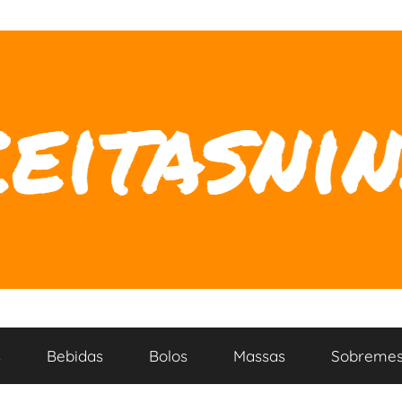
s
Bebidas
Bolos
Massas
Sobremes