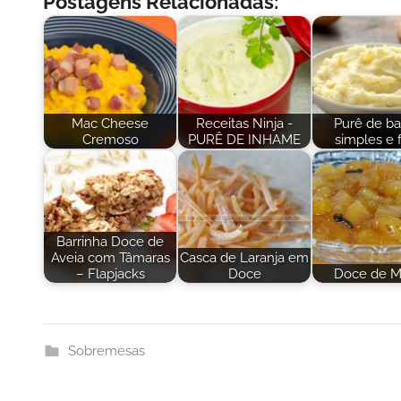
Postagens Relacionadas:
Mac Cheese
Receitas Ninja -
Purê de ba
Cremoso
PURÊ DE INHAME
simples e f
Barrinha Doce de
Aveia com Tâmaras
Casca de Laranja em
– Flapjacks
Doce
Doce de M
Sobremesas