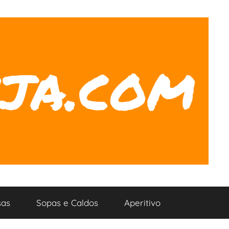
as
Sopas e Caldos
Aperitivo