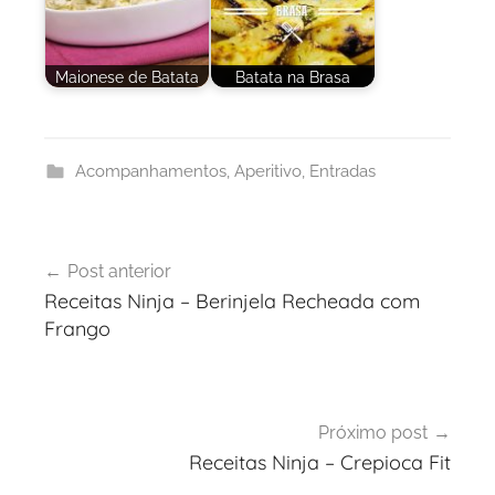
Maionese de Batata
Batata na Brasa
Acompanhamentos
,
Aperitivo
,
Entradas
Navegação
Post anterior
de
Receitas Ninja – Berinjela Recheada com
Post
Frango
Próximo post
Receitas Ninja – Crepioca Fit