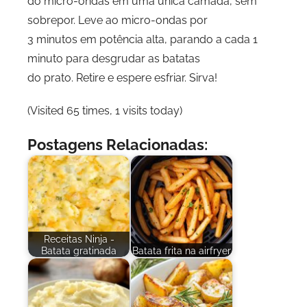
do micro-ondas em uma única camada, sem
sobrepor. Leve ao micro-ondas por
3 minutos em potência alta, parando a cada 1
minuto para desgrudar as batatas
do prato. Retire e espere esfriar. Sirva!
(Visited 65 times, 1 visits today)
Postagens Relacionadas:
Receitas Ninja -
Batata gratinada
Batata frita na airfryer