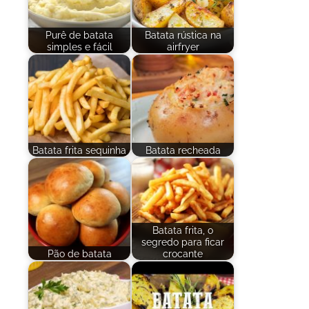
Purê de batata
Batata rústica na
simples e fácil
airfryer
Batata frita sequinha
Batata recheada
Batata frita, o
segredo para ficar
Pão de batata
crocante