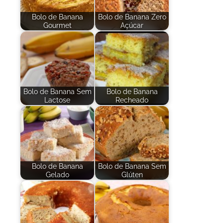
Bolo de Banana
Bolo de Banana Zero
Gourmet
Açúcar
Bolo de Banana Sem
Bolo de Banana
Lactose
Recheado
Bolo de Banana
Bolo de Banana Sem
Gelado
Glúten