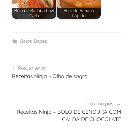
Bolo de Banana Low
Bolo de Banana
Carb
Rápido
Bolos
,
Doces
Navegação
Post anterior
de
Receitas Ninja – Olho de sogra
Post
Próximo post
Receitas Ninja – BOLO DE CENOURA COM
CALDA DE CHOCOLATE