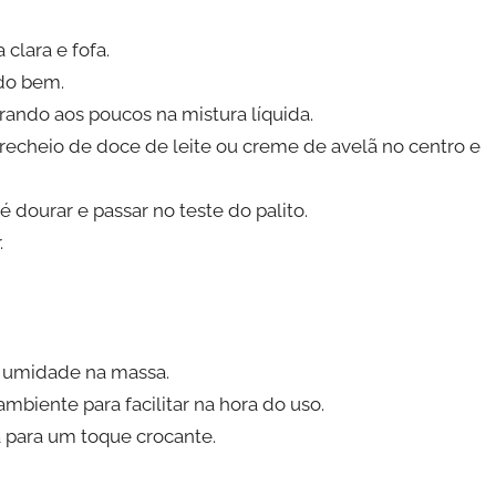
clara e fofa.
ndo bem.
orando aos poucos na mistura líquida.
echeio de doce de leite ou creme de avelã no centro e
 dourar e passar no teste do palito.
.
e umidade na massa.
mbiente para facilitar na hora do uso.
a para um toque crocante.