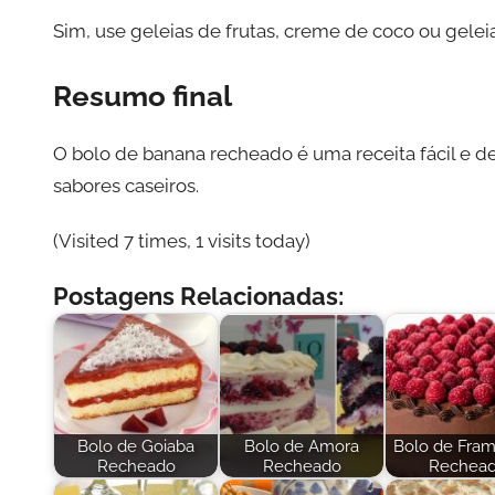
Sim, use geleias de frutas, creme de coco ou gele
Resumo final
O bolo de banana recheado é uma receita fácil e de
sabores caseiros.
(Visited 7 times, 1 visits today)
Postagens Relacionadas:
Bolo de Goiaba
Bolo de Amora
Bolo de Fra
Recheado
Recheado
Rechea