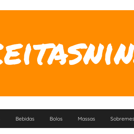
s
Bebidas
Bolos
Massas
Sobremes