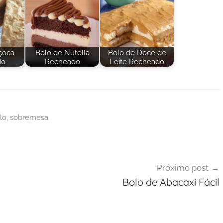
çoca
Bolo de Nutella
Bolo de Doce de
do
Recheado
Leite Recheado
lo
,
sobremesa
Próximo post
Bolo de Abacaxi Fácil