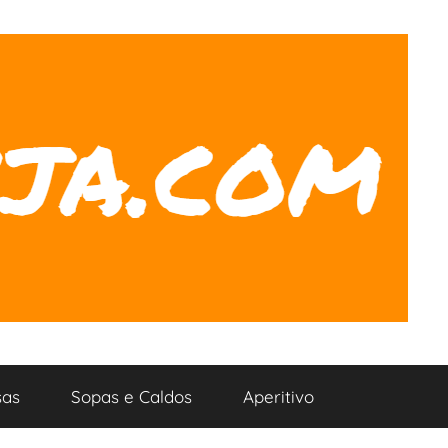
as
Sopas e Caldos
Aperitivo