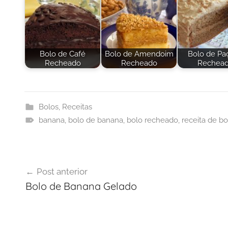
Bolo de Café
Bolo de Amendoim
Bolo de Pa
Recheado
Recheado
Rechea
Bolos
,
Receitas
banana
,
bolo de banana
,
bolo recheado
,
receita de bo
Navegação
Post anterior
de
Bolo de Banana Gelado
Post