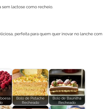
ia sem lactose como recheio.
liciosa, perfeita para quem quer inovar no lanche com
mboesa
Bolo de Pistache
Bolo de Baunilha
do
Recheado
Recheado