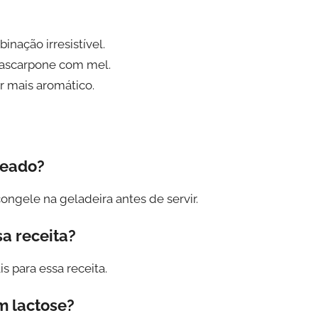
nação irresistível.
mascarpone com mel.
 mais aromático.
heado?
ngele na geladeira antes de servir.
a receita?
 para essa receita.
m lactose?