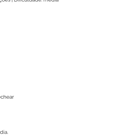
echear
dia.