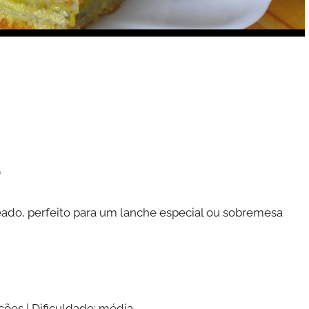
o
eado, perfeito para um lanche especial ou sobremesa
ções | Dificuldade: média