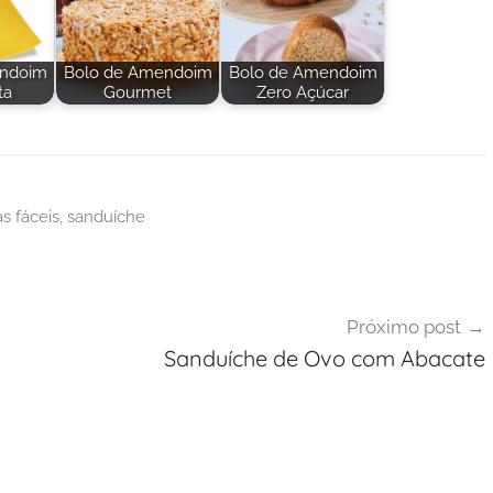
endoim
Bolo de Amendoim
Bolo de Amendoim
ta
Gourmet
Zero Açúcar
as fáceis
,
sanduíche
Próximo post
Sanduíche de Ovo com Abacate