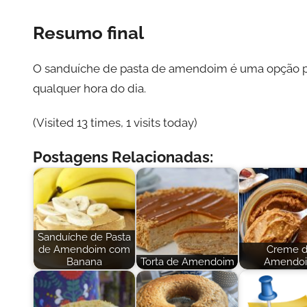
Resumo final
O sanduíche de pasta de amendoim é uma opção prát
qualquer hora do dia.
(Visited 13 times, 1 visits today)
Postagens Relacionadas:
Sanduíche de Pasta
de Amendoim com
Creme 
Banana
Torta de Amendoim
Amendo