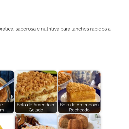
ica, saborosa e nutritiva para lanches rápidos a
de
Bolo de Amendoim
Bolo de Amendoim
im
Gelado
Recheado