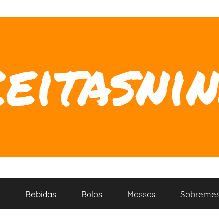
s
Bebidas
Bolos
Massas
Sobremes