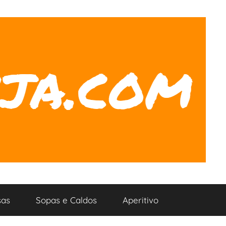
as
Sopas e Caldos
Aperitivo