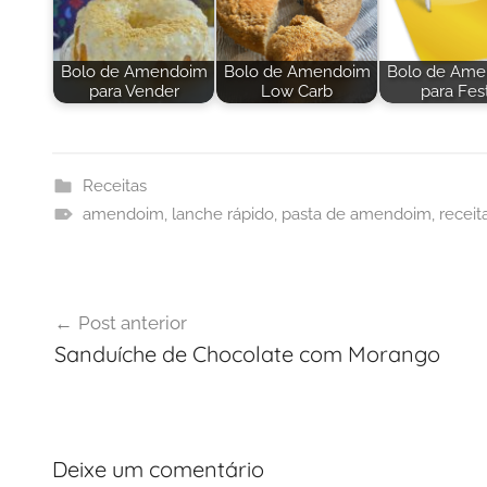
Bolo de Amendoim
Bolo de Amendoim
Bolo de Am
para Vender
Low Carb
para Fes
Receitas
amendoim
,
lanche rápido
,
pasta de amendoim
,
receit
Navegação
Post anterior
de
Sanduíche de Chocolate com Morango
Post
Deixe um comentário