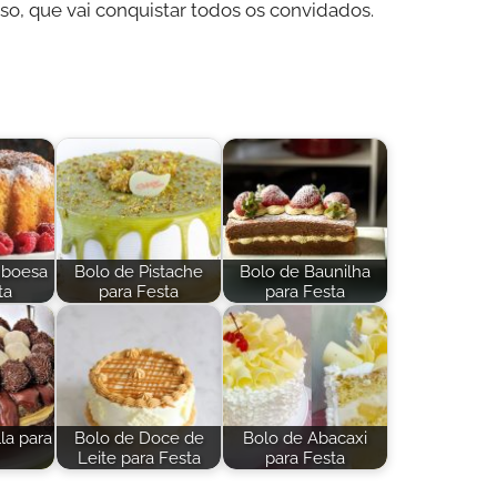
o, que vai conquistar todos os convidados.
mboesa
Bolo de Pistache
Bolo de Baunilha
ta
para Festa
para Festa
la para
Bolo de Doce de
Bolo de Abacaxi
Leite para Festa
para Festa