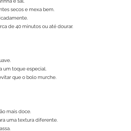
inha e sal.
ientes secos e mexa bem.
licadamente.
rca de 40 minutos ou até dourar.
uave.
ara um toque especial.
evitar que o bolo murche.
são mais doce.
para uma textura diferente.
assa.