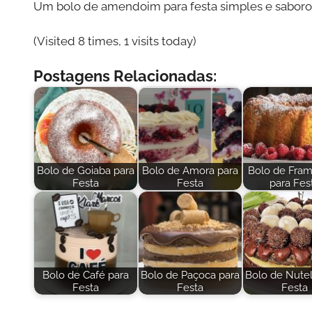
Um bolo de amendoim para festa simples e saboros
(Visited 8 times, 1 visits today)
Postagens Relacionadas:
Bolo de Goiaba para
Bolo de Amora para
Bolo de Fra
Festa
Festa
para Fes
Bolo de Café para
Bolo de Paçoca para
Bolo de Nutel
Festa
Festa
Festa