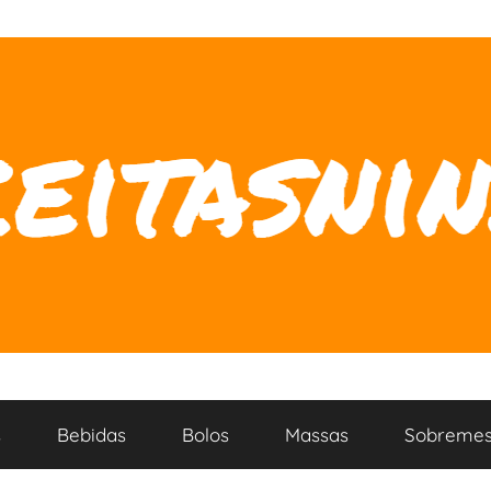
s
Bebidas
Bolos
Massas
Sobremes