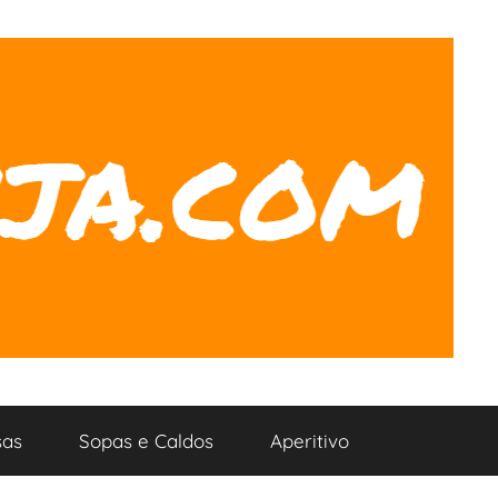
as
Sopas e Caldos
Aperitivo