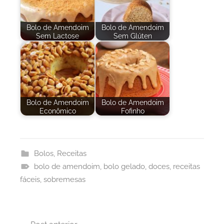
Bolo de Amendoim
Bolo de Amendoim
Sem Lactose
Sem Glúten
Bolo de Amendoim
Bolo de Amendoim
Econômico
Fofinho
Bolos
,
Receitas
bolo de amendoim
,
bolo gelado
,
doces
,
receitas
fáceis
,
sobremesas
Navegação