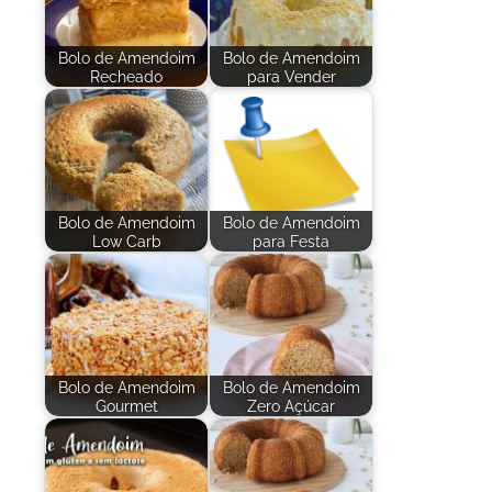
Bolo de Amendoim
Bolo de Amendoim
Recheado
para Vender
Bolo de Amendoim
Bolo de Amendoim
Low Carb
para Festa
Bolo de Amendoim
Bolo de Amendoim
Gourmet
Zero Açúcar