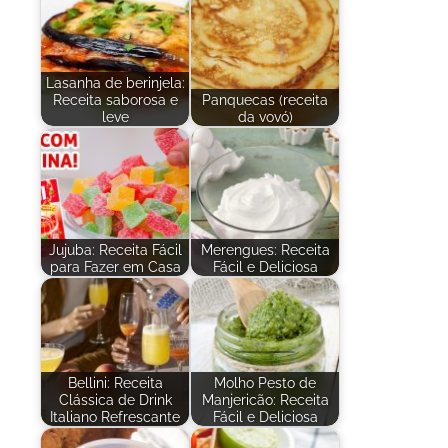
Lasanha de berinjela:
Receita saborosa e
Panquecas (receita
leve
da vovó)
Jujuba: Receita Fácil
Merengues: Receita
para Fazer em Casa
Fácil e Deliciosa
Bellini: Receita
Molho Pesto de
Clássica de Drink
Manjericão: Receita
Italiano Refrescante
Fácil e Deliciosa