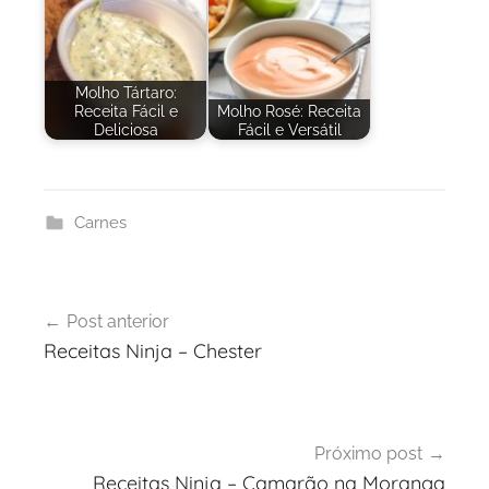
Molho Tártaro:
Receita Fácil e
Molho Rosé: Receita
Deliciosa
Fácil e Versátil
Carnes
Navegação
Post anterior
de
Receitas Ninja – Chester
Post
Próximo post
Receitas Ninja – Camarão na Moranga