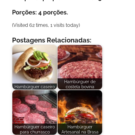
Porções: 4 porções.
(Visited 62 times, 1 visits today)
Postagens Relacionadas:
Hambúrguer de
Hambúrguer caseiro
costela bovina
Hambúrguer caseiro
Hambúrguer
para churrasco
Artesanal na Brasa