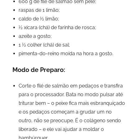
600 g de filé de salmão sem pele;
raspas de 1 limão;
caldo de ½ limão;
½ xícara (chá) de farinha de rosca;
azeite a gosto;
1 ½ colher (chá) de sal;
pimenta-do-reino moída na hora a gosto.
Modo de Preparo:
Corte o filé de salmão em pedaços e transfira
para o processador. Bata no modo pulsar até
triturar bem – o peixe fica mais esbranquiçado
e os pedaços começam a grudar um no
outro, não se preocupe. É o colágeno sendo
liberado – e ele vai ajudar a moldar o
hambúrguer.