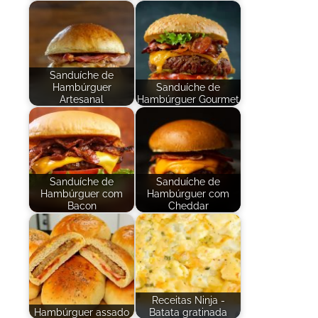
Sanduíche de
Hambúrguer
Sanduíche de
Artesanal
Hambúrguer Gourmet
Sanduíche de
Sanduíche de
Hambúrguer com
Hambúrguer com
Bacon
Cheddar
Receitas Ninja -
Hambúrguer assado
Batata gratinada