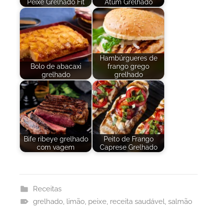
Peixe Grelhado Fit
Atum Grelhado
Hambúrgueres de
Bolo de abacaxi
frango grego
grelhado
grelhado
Bife ribeye grelhado
Peito de Frango
com vagem
Caprese Grelhado
Receitas
grelhado
,
limão
,
peixe
,
receita saudável
,
salmão