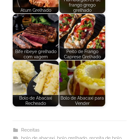
frango grego
Atum Grelhado
grelhado
Bife ribeye grelhado
Peito de Frango
com vagem
Caprese Grelhado
Bolo de Abacaxi
Bolo de Abacaxi para
Recheado
Vender
Receitas
bolo de abacaxi
,
bolo grelhado
,
receita de bolo
,