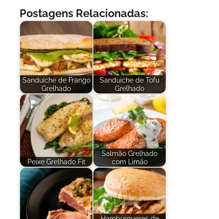
Postagens Relacionadas:
Sanduíche de Frango
Sanduíche de Tofu
Grelhado
Grelhado
Salmão Grelhado
Peixe Grelhado Fit
com Limão
Hambúrgueres de