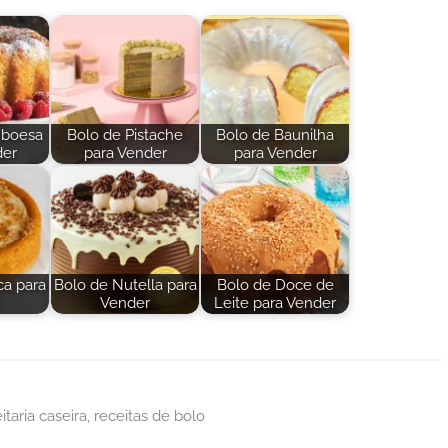
mboesa
Bolo de Pistache
Bolo de Baunilha
der
para Vender
para Vender
ca para
Bolo de Nutella para
Bolo de Doce de
Vender
Leite para Vender
itaria caseira
,
receitas de bolo