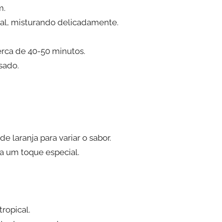
m.
sal, misturando delicadamente.
erca de 40-50 minutos.
ssado.
e laranja para variar o sabor.
a um toque especial.
ropical.