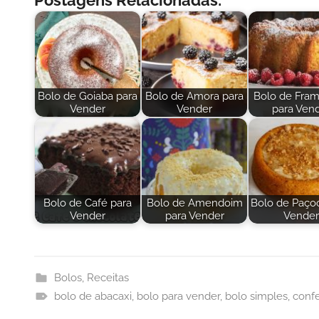
Bolo de Goiaba para
Bolo de Amora para
Bolo de Fra
Vender
Vender
para Ven
Bolo de Café para
Bolo de Amendoim
Bolo de Paço
Vender
para Vender
Vender
Bolos
,
Receitas
bolo de abacaxi
,
bolo para vender
,
bolo simples
,
confe