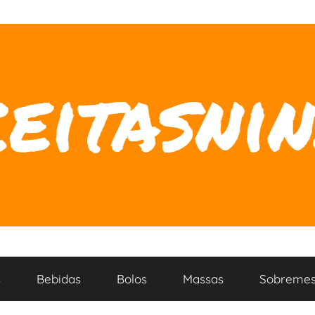
s
Bebidas
Bolos
Massas
Sobremes