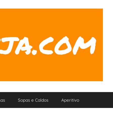
as
Sopas e Caldos
Aperitivo