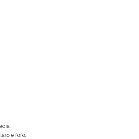
édia.
aro e fofo.