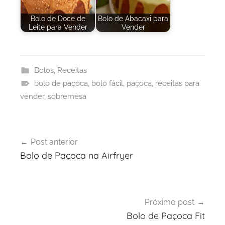
Bolo de Doce de
Bolo de Abacaxi para
Leite para Vender
Vender
Bolos
,
Receitas
bolo de paçoca
,
bolo fácil
,
paçoca
,
receitas para
vender
,
sobremesa
Navegação
Post anterior
de
Bolo de Paçoca na Airfryer
Post
Próximo post
Bolo de Paçoca Fit