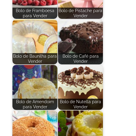
Bolo de Framboesa
Bolo de Pistache para
para Vender
Vender
Bolo de Baunilha para
Bolo de Café para
Vender
Vender
Bolo de Amendoim
Bolo de Nutella para
para Vender
Vender