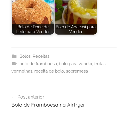
Bolo de Doce de
Bolo de Abacaxi para
Leite para Vender
Vender
Bolos
,
Receitas
bolo de framboesa
,
bolo para vender
,
frutas
vermelhas
,
receita de bolo
,
sobremesa
Navegação
Post anterior
de
Bolo de Framboesa na Airfryer
Post