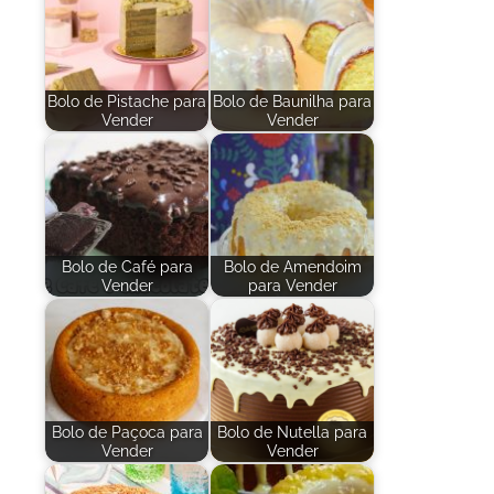
Bolo de Pistache para
Bolo de Baunilha para
Vender
Vender
Bolo de Café para
Bolo de Amendoim
Vender
para Vender
Bolo de Paçoca para
Bolo de Nutella para
Vender
Vender