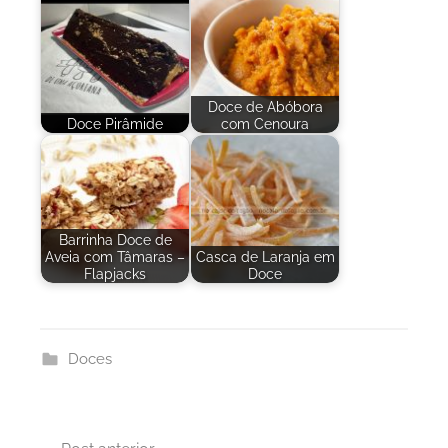
Doce de Abóbora
Doce Pirâmide
com Cenoura
Barrinha Doce de
Aveia com Tâmaras –
Casca de Laranja em
Flapjacks
Doce
Doces
Navegação