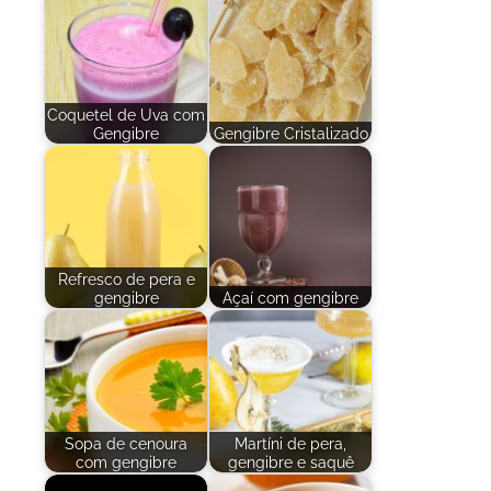
Coquetel de Uva com
Gengibre
Gengibre Cristalizado
Refresco de pera e
gengibre
Açaí com gengibre
Sopa de cenoura
Martíni de pera,
com gengibre
gengibre e saquê