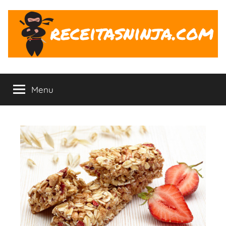
Pular
para
o
conteúdo
Receitas
O
Ninja
Menu
ninja
na
Cozinha