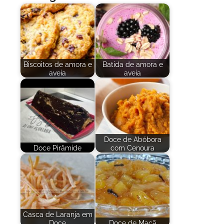
Biscoitos de amora e
Batida de amora e
aveia
aveia
Doce de Abóbora
Doce Pirâmide
com Cenoura
Casca de Laranja em
Doce
Doce de Maçã