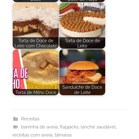
Torta de Doce de
Torta de Doce de
Leite com Chocolate
Leite
Sanduíche de Doce
Torta de Milho Doce
de Leite
Receitas
barrinha de aveia
,
flapjacks
,
lanche saudável
,
receitas com aveia
,
tâmaras