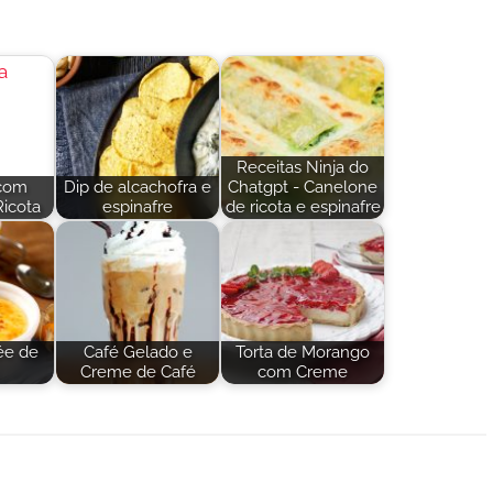
Receitas Ninja do
com
Dip de alcachofra e
Chatgpt - Canelone
Ricota
espinafre
de ricota e espinafre
ée de
Café Gelado e
Torta de Morango
Creme de Café
com Creme