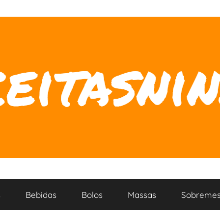
s
Bebidas
Bolos
Massas
Sobremes