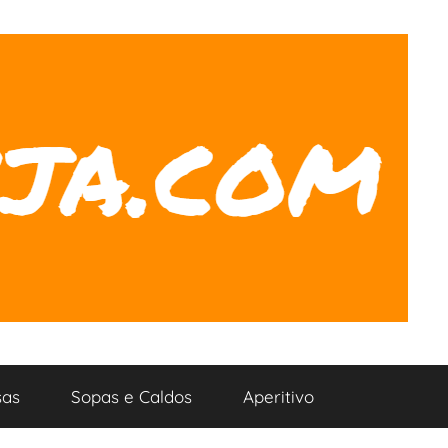
as
Sopas e Caldos
Aperitivo