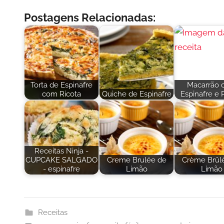
Postagens Relacionadas:
Torta de Espinafre
Macarrão 
com Ricota
Quiche de Espinafre
Espinafre e 
Receitas Ninja -
CUPCAKE SALGADO
Creme Brulée de
Crème Brûl
- espinafre
Limão
Limão
Receitas