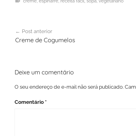
creme
,
espinafre
,
receita fácil
,
sopa
,
vegetariano
Navegação
Post anterior
de
Creme de Cogumelos
Post
Deixe um comentário
O seu endereço de e-mail não será publicado.
Camp
Comentário
*