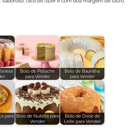
 saboroso, fácil de fazer e com boa margem de lucro.
mboesa
Bolo de Pistache
Bolo de Baunilha
der
para Vender
para Vender
ca para
Bolo de Nutella para
Bolo de Doce de
Vender
Leite para Vender