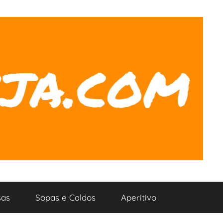
as
Sopas e Caldos
Aperitivo