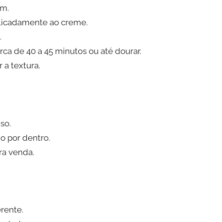
em.
elicadamente ao creme.
.
rca de 40 a 45 minutos ou até dourar.
 a textura.
so.
do por dentro.
ra venda.
rente.