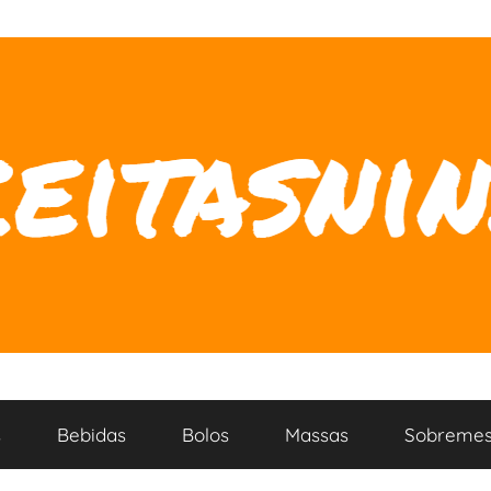
s
Bebidas
Bolos
Massas
Sobremes