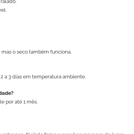
ralado.
el.
r, mas o seco também funciona.
2 a 3 dias em temperatura ambiente.
idade?
le por até 1 mês.