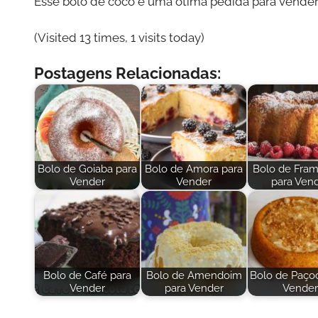
Esse bolo de coco é uma ótima pedida para vender:
(Visited 13 times, 1 visits today)
Postagens Relacionadas:
Bolo de Goiaba para
Bolo de Amora para
Bolo de Fra
Vender
Vender
para Ven
Bolo de Café para
Bolo de Amendoim
Bolo de Paço
Vender
para Vender
Vender