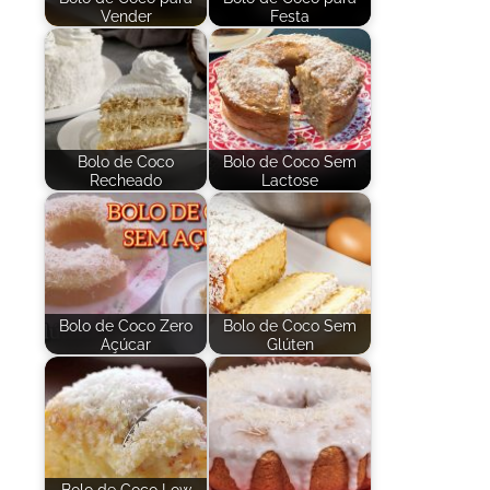
Vender
Festa
Bolo de Coco
Bolo de Coco Sem
Recheado
Lactose
Bolo de Coco Zero
Bolo de Coco Sem
Açúcar
Glúten
Bolo de Coco Low