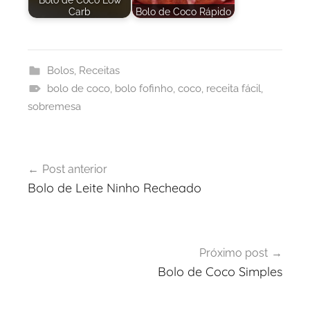
Carb
Bolo de Coco Rápido
Bolos
,
Receitas
bolo de coco
,
bolo fofinho
,
coco
,
receita fácil
,
sobremesa
Navegação
Post anterior
de
Bolo de Leite Ninho Recheado
Post
Próximo post
Bolo de Coco Simples