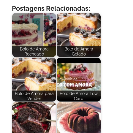
Postagens Relacionadas:
Bolo de Amora
Bolo de Amora
Recheado
Gelado
Bolo de Amora para
Bolo de Amora Low
Vender
Carb