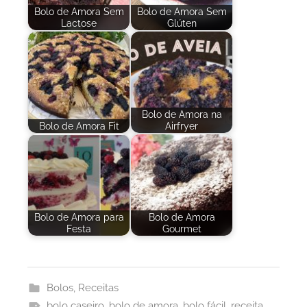
Bolo de Amora Sem
Bolo de Amora Sem
Lactose
Glúten
Bolo de Amora na
Bolo de Amora Fit
Airfryer
Bolo de Amora para
Bolo de Amora
Festa
Gourmet
Bolos
,
Receitas
bolo caseiro
,
bolo de amora
,
bolo fácil
,
receita