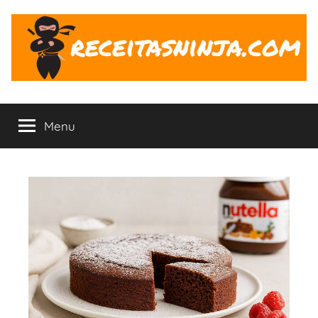
Pular
para
o
conteúdo
Receitas
O
Ninja
Menu
ninja
na
Cozinha