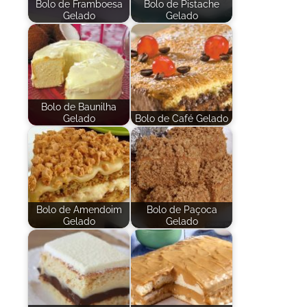
Bolo de Framboesa
Bolo de Pistache
Gelado
Gelado
Bolo de Baunilha
Gelado
Bolo de Café Gelado
Bolo de Amendoim
Bolo de Paçoca
Gelado
Gelado