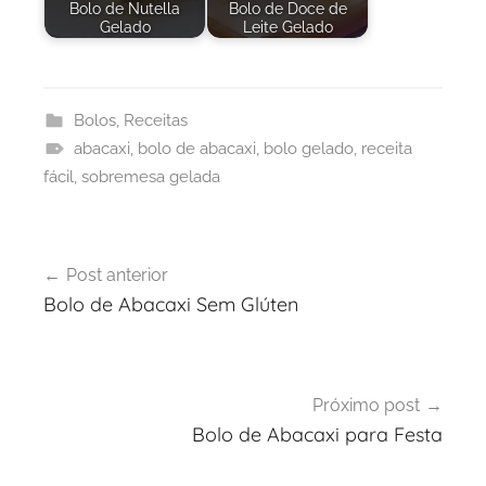
Bolo de Nutella
Bolo de Doce de
Gelado
Leite Gelado
Bolos
,
Receitas
abacaxi
,
bolo de abacaxi
,
bolo gelado
,
receita
fácil
,
sobremesa gelada
Navegação
Post anterior
de
Bolo de Abacaxi Sem Glúten
Post
Próximo post
Bolo de Abacaxi para Festa