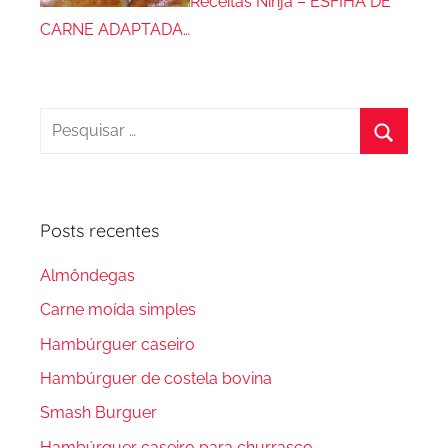
Receitas Ninja – ESFIHA DE
CARNE ADAPTADA…
Pesquisar
por:
Procura
Posts recentes
Almôndegas
Carne moída simples
Hambúrguer caseiro
Hambúrguer de costela bovina
Smash Burguer
Hambúrguer caseiro para churrasco