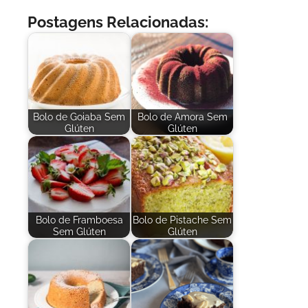
Postagens Relacionadas:
Bolo de Goiaba Sem
Bolo de Amora Sem
Glúten
Glúten
Bolo de Framboesa
Bolo de Pistache Sem
Sem Glúten
Glúten