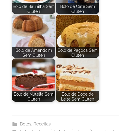
Bolo de Baunilha Sem
Bolo de Café Sem
Glúten
Glúten
Bolo de Amendoim
Bolo de Paçoca Sem
Sem Glúten
Glúten
Bolo de Nutella Sem
Bolo de Doce de
Glúten
Leite Sem Glúten
Bolos
,
Receitas