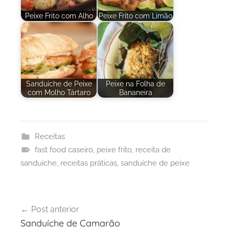
Peixe Frito com Alho
Peixe Frito com Limão
Sanduíche de Peixe
Peixe na Folha de
com Molho Tártaro
Bananeira
Receitas
fast food caseiro
,
peixe frito
,
receita de
sanduíche
,
receitas práticas
,
sanduíche de peixe
Navegação
Post anterior
de
Sanduíche de Camarão