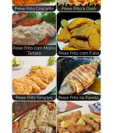
Peixe Frito Crocante
Peixe Frito à Dorê
Peixe Frito com Molho
Tártaro
Peixe Frito com Fubá
Peixe Frito Simples
Peixe Frito na Panela