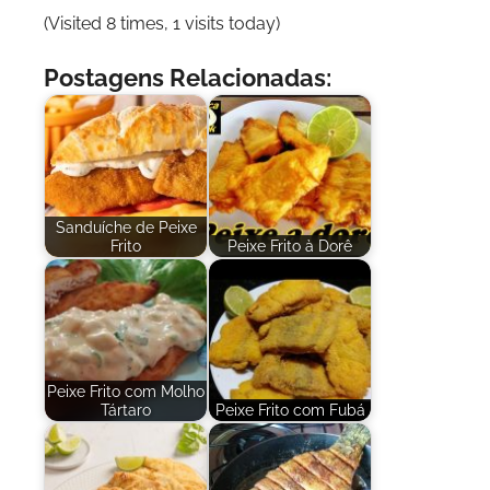
(Visited 8 times, 1 visits today)
Postagens Relacionadas:
Sanduíche de Peixe
Frito
Peixe Frito à Dorê
Peixe Frito com Molho
Tártaro
Peixe Frito com Fubá