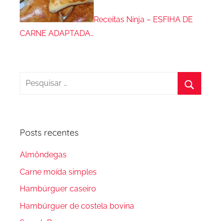
Receitas Ninja – ESFIHA DE
CARNE ADAPTADA…
Pesquisar
por:
Procura
Posts recentes
Almôndegas
Carne moída simples
Hambúrguer caseiro
Hambúrguer de costela bovina