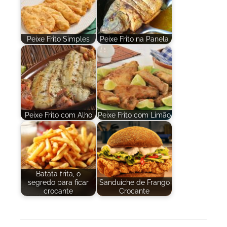
Peixe Frito Simples
Peixe Frito na Panela
Peixe Frito com Alho
Peixe Frito com Limão
Batata frita, o
segredo para ficar
Sanduíche de Frango
crocante
Crocante