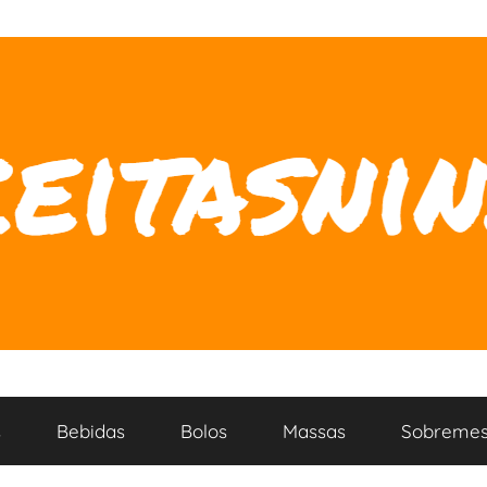
s
Bebidas
Bolos
Massas
Sobremes