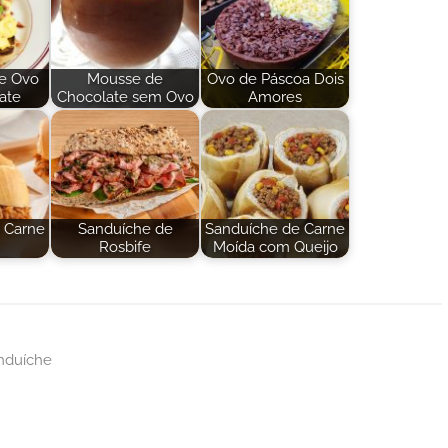
e Ovo
Mousse de
Ovo de Páscoa Dois
ate
Chocolate sem Ovo
Amores
 Carne
Sanduíche de
Sanduíche de Carne
Rosbife
Moída com Queijo
nduíche