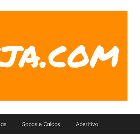
as
Sopas e Caldos
Aperitivo