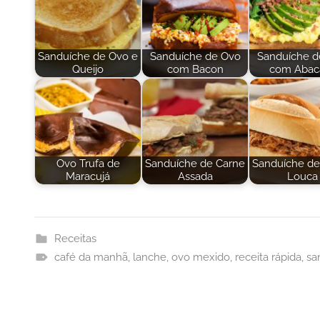
Sanduíche de Ovo e
Sanduíche de Ovo
Sanduíche d
Queijo
com Bacon
com Abac
Ovo Trufa de
Sanduíche de Carne
Sanduíche de
Maracujá
Assada
Louca
Receitas
café da manhã
,
lanche
,
ovo mexido
,
receita rápida
,
sa
Navegação