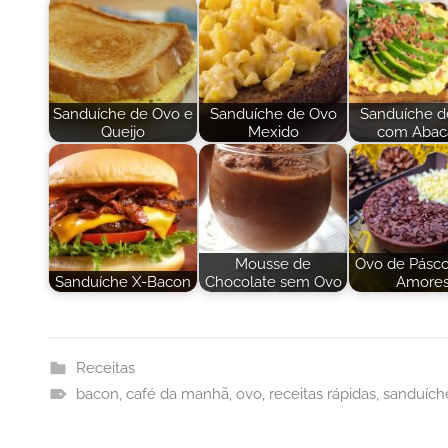
Sanduíche de Ovo e
Sanduíche de Ovo
Sanduíche d
Queijo
Mexido
com Abac
Mousse de
Ovo de Pásco
Sanduíche X-Bacon
Chocolate sem Ovo
Amore
Receitas
bacon
,
café da manhã
,
ovo
,
receitas rápidas
,
sanduích