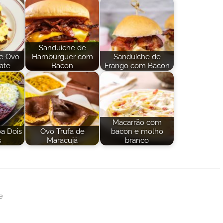
Sanduíche de
e Ovo
Hambúrguer com
Sanduíche de
ate
Bacon
Frango com Bacon
Macarrão com
a Dois
Ovo Trufa de
bacon e molho
s
Maracujá
branco
e