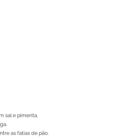
m sal e pimenta.
ga.
re as fatias de pão.