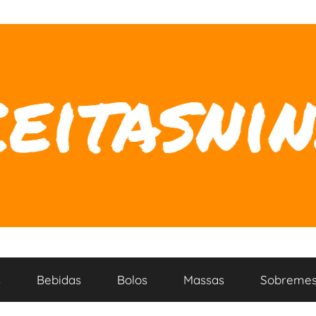
s
Bebidas
Bolos
Massas
Sobremes