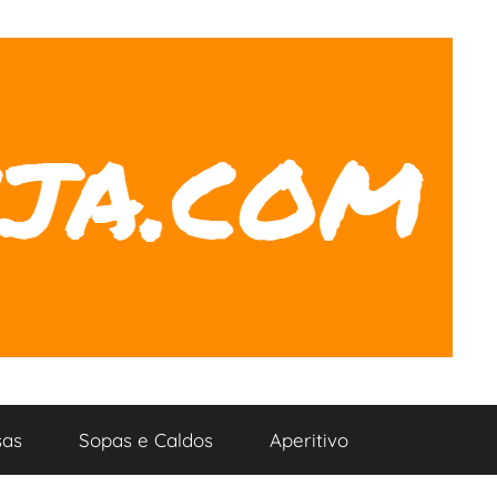
as
Sopas e Caldos
Aperitivo