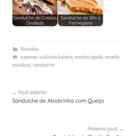
Sanduíche de Costela
Sanduíche de Bife à
Desfiada
Parmegiana
Receitas
caprese
,
culinária italiana
,
receita rápida
,
receita
saudável
,
sanduíche
Navegação
Post anterior
de
Sanduíche de Abobrinha com Queijo
Post
Próximo post