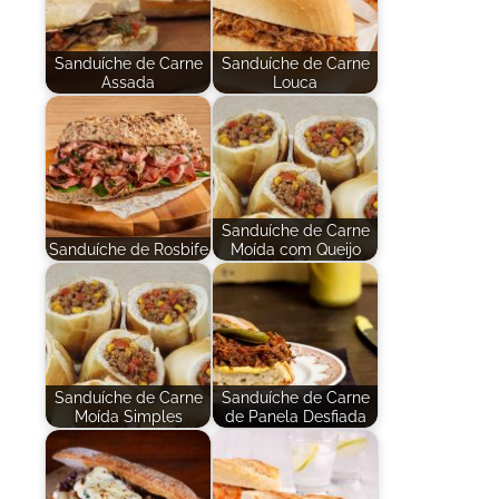
Sanduíche de Carne
Sanduíche de Carne
Assada
Louca
Sanduíche de Carne
Sanduíche de Rosbife
Moída com Queijo
Sanduíche de Carne
Sanduíche de Carne
Moída Simples
de Panela Desfiada