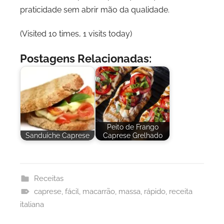
praticidade sem abrir mão da qualidade.
(Visited 10 times, 1 visits today)
Postagens Relacionadas:
Peito de Frango
Sanduíche Caprese
Caprese Grelhado
Receitas
caprese
,
fácil
,
macarrão
,
massa
,
rápido
,
receita
italiana