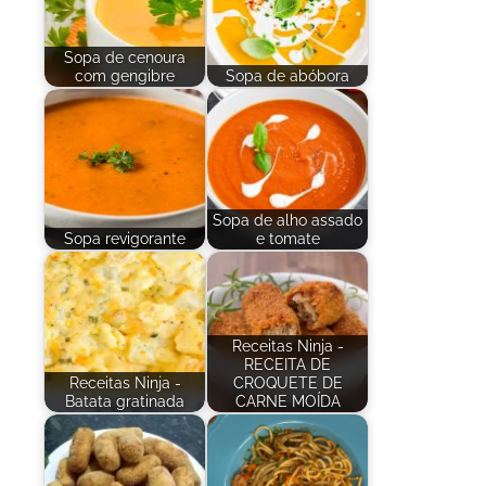
Sopa de cenoura
com gengibre
Sopa de abóbora
Sopa de alho assado
Sopa revigorante
e tomate
Receitas Ninja -
RECEITA DE
Receitas Ninja -
CROQUETE DE
Batata gratinada
CARNE MOÍDA