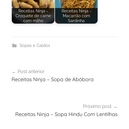
Receitas Ninja -
Receitas Ninja -
Croquete de carne
Macarrão com
com milho
Sardinha
Sopas e Caldos
Navegação
Post anterior
de
Receitas Ninja – Sopa de Abóbora
Post
Próximo post
Receitas Ninja – Sopa Hindu Com Lentilhas