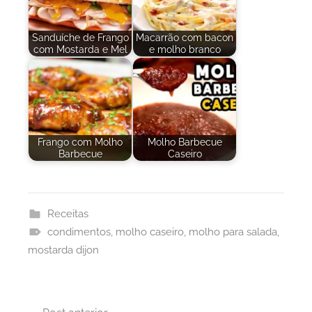
Sanduíche de Frango
Macarrão com bacon
com Mostarda e Mel
e molho branco
Frango com Molho
Molho Barbecue
Barbecue
Caseiro
Receitas
condimentos
,
molho caseiro
,
molho para salada
,
mostarda dijon
Navegação