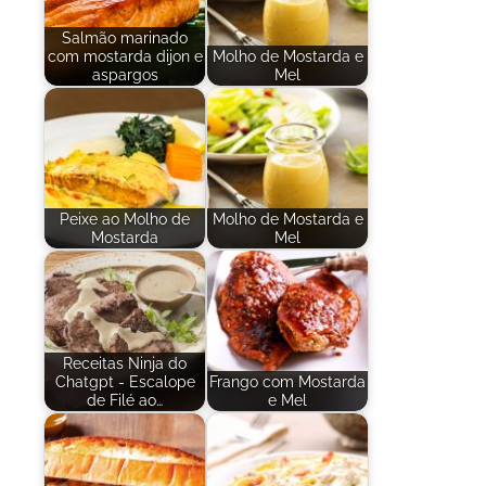
Salmão marinado
com mostarda dijon e
Molho de Mostarda e
aspargos
Mel
Peixe ao Molho de
Molho de Mostarda e
Mostarda
Mel
Receitas Ninja do
Chatgpt - Escalope
Frango com Mostarda
de Filé ao…
e Mel