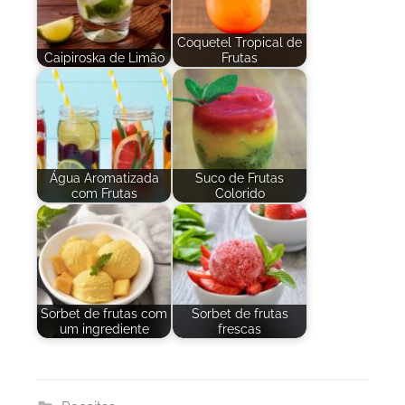
Coquetel Tropical de
Caipiroska de Limão
Frutas
Água Aromatizada
Suco de Frutas
com Frutas
Colorido
Sorbet de frutas com
Sorbet de frutas
um ingrediente
frescas