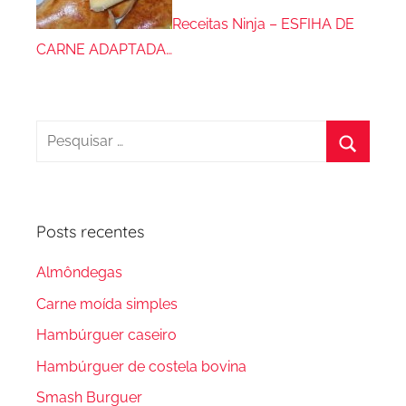
Receitas Ninja – ESFIHA DE
CARNE ADAPTADA…
Pesquisar
por:
Procura
Posts recentes
Almôndegas
Carne moída simples
Hambúrguer caseiro
Hambúrguer de costela bovina
Smash Burguer