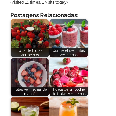
(Visited 11 times, 1 visits today)
Postagens Relacionadas:
Torta de Frutas
Coquetel de Frutas
Vermelhas
Vermelhas
Frutas vermelhas da
Tigela de smoothie
manhã
de frutas vermelhas