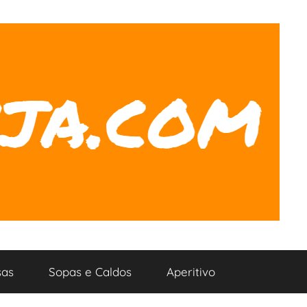
as
Sopas e Caldos
Aperitivo