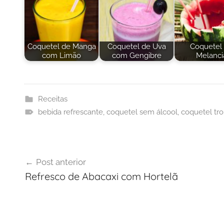
Coquetel de Manga
Coquetel de Uva
Coquetel
com Limão
com Gengibre
Melanci
Receitas
bebida refrescante
,
coquetel sem álcool
,
coquetel tro
Navegação
Post anterior
de
Refresco de Abacaxi com Hortelã
Post