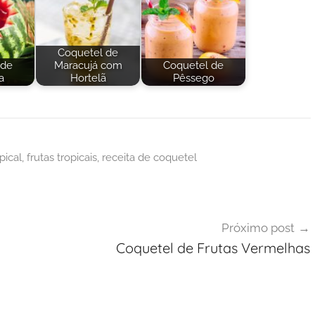
Coquetel de
 de
Maracujá com
Coquetel de
a
Hortelã
Pêssego
pical
,
frutas tropicais
,
receita de coquetel
Próximo post
Coquetel de Frutas Vermelhas