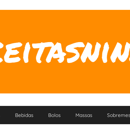
s
Bebidas
Bolos
Massas
Sobremes