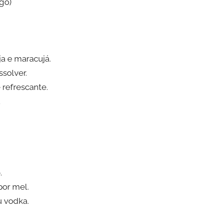
ngo)
ja e maracujá.
ssolver.
refrescante.
.
.
por mel.
u vodka.