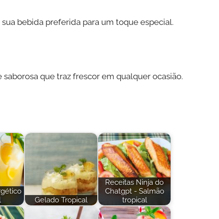
sua bebida preferida para um toque especial.
e saborosa que traz frescor em qualquer ocasião.
Receitas Ninja do
rgético
Chatgpt - Salmão
l
Gelado Tropical
tropical