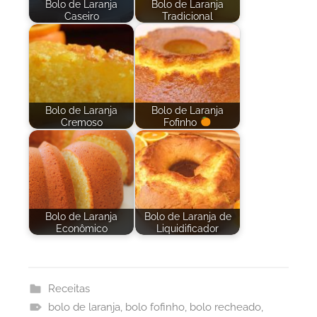
Bolo de Laranja
Bolo de Laranja
Caseiro
Tradicional
Bolo de Laranja
Bolo de Laranja
Cremoso
Fofinho
Bolo de Laranja
Bolo de Laranja de
Econômico
Liquidificador
Receitas
bolo de laranja
,
bolo fofinho
,
bolo recheado
,